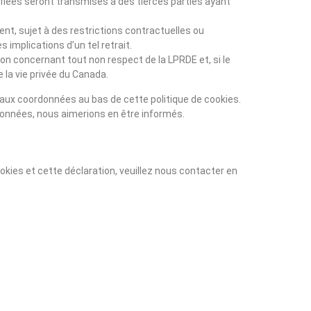
ifiées seront transmises à des tierces parties ayant
nt, sujet à des restrictions contractuelles ou
 implications d’un tel retrait.
ion concernant tout non respect de la LPRDE et, si le
 la vie privée du Canada.
r aux coordonnées au bas de cette politique de cookies.
données, nous aimerions en être informés.
kies et cette déclaration, veuillez nous contacter en