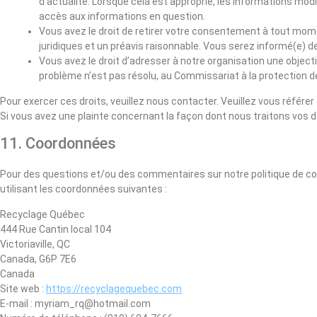
d’actualité. Lorsque cela est approprié, les informations mod
accès aux informations en question.
Vous avez le droit de retirer votre consentement à tout mome
juridiques et un préavis raisonnable. Vous serez informé(e) des
Vous avez le droit d’adresser à notre organisation une object
problème n’est pas résolu, au Commissariat à la protection de
Pour exercer ces droits, veuillez nous contacter. Veuillez vous référe
Si vous avez une plainte concernant la façon dont nous traitons vos 
11. Coordonnées
Pour des questions et/ou des commentaires sur notre politique de coo
utilisant les coordonnées suivantes :
Recyclage Québec
444 Rue Cantin local 104
Victoriaville, QC
Canada, G6P 7E6
Canada
Site web :
https://recyclagequebec.com
E-mail :
myriam_rq@
hotmail.com