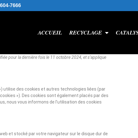
 604-7666
ACCUEIL
RECYCLAGE
CATALY
ifiée pour la dernière fois le 11 octobre 2024, et s’applique
 ») utilise des cookies et autres technologies liées (par
« cookies »). Des cookies sont également placés par des
s, nous vous informons de l’utilisation des cookies
 web et stocké par votre navigateur sur le disque dur de