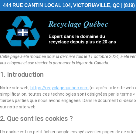
444 RUE CANTIN LOCAL 104, VICTORIAVILLE, QC | (819)
Recyclage Québec
Expert dans le domaine du
recyclage depuis plus de 20 ans
Cette page a été modifiée pour la dernière fois le 11 octobre 2024, a été vér
aux citoyens et aux résidents permanents légaux du Canada.
1. Introduction
Notre site web,
https://recyclagequebec.com
(ci-après : « le site web
simplification, toutes ces technologies sont désignées par le terme 
tierces parties que nous avons engagées. Dans le document ci-dessou
sur notre site web.
2. Que sont les cookies ?
Un cookie est un petit fichier simple envoyé avec les pages de ce site