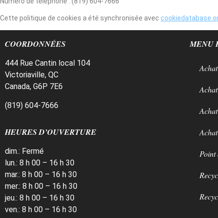
Numéro de téléphone : (819) 604-7666
Cette politique de cookies a été synchronisée avec
cookiedatabase.o
COORDONNÉES
MENU 
444 Rue Cantin local 104
Achat
Victoriaville, QC
Canada, G6P 7E6
Achat
(819) 604-7666
Achat
HEURES D’OUVERTURE
Achat
dim.: Fermé
Point
lun.: 8 h 00 – 16 h 30
mar.: 8 h 00 – 16 h 30
Recyc
mer.: 8 h 00 – 16 h 30
Recyc
jeu.: 8 h 00 – 16 h 30
ven.: 8 h 00 – 16 h 30